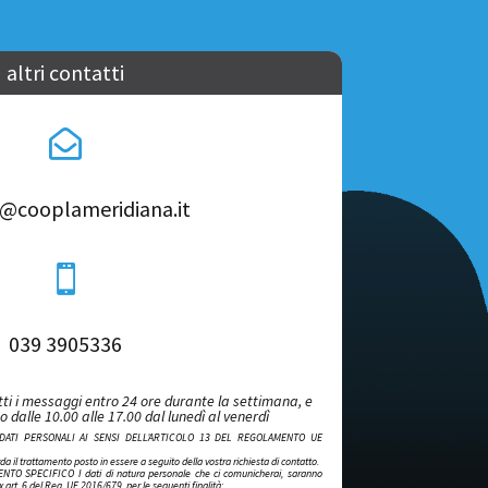
altri contatti

a@cooplameridiana.it

039 3905336
ti i messaggi entro 24 ore durante la settimana, e
 dalle 10.00 alle 17.00 dal lunedì al venerdì
DATI PERSONALI AI SENSI DELL’ARTICOLO 13 DEL REGOLAMENTO UE
a il trattamento posto in essere a seguito della vostra richiesta di contatto.
O SPECIFICO I dati di natura personale che ci comunicherai, saranno
 ex art. 6 del Reg. UE 2016/679, per le seguenti finalità: