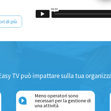
ri di più
asy TV può impattare sulla tua organizz
Meno operatori sono
E
necessari per la gestione di
una attività