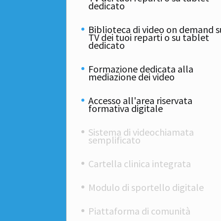
dedicato
Biblioteca di video on demand s
TV dei tuoi reparti o su tablet
dedicato
Formazione dedicata alla
mediazione dei video
Accesso all'area riservata
formativa digitale
Sistema di videochiamata
semplificato
Cartella clinica integrata
Modulo di sportello digitale
Piattaforma di comunità