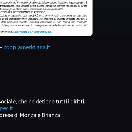
atto compilando il modulo di richiesta informazioni: legittimo interesse (art. 6
l trattamento. Tale attività potrà essere condotta tramite messaggi di posta
 forniti e potrebbero non esaurirsi con un unico contatto.
RITERI PER DETERMINARE IL PERIODO
tizzata e manuale, con modalità e strumenti volti a garantire la massima
 di ciò appositamente incaricati. Nel rispetto di quanto previsto dall’art. 5
dati personali raccolti verranno conservati in una forma che consenta
co di tempo non superiore al conseguimento delle finalità per le quali i dati
erimento all’
informativa privacy generale
.
 –
cooplameridiana.it
ale, che ne detiene tutti i diritti.
ec.it
prese di Monza e Brianza