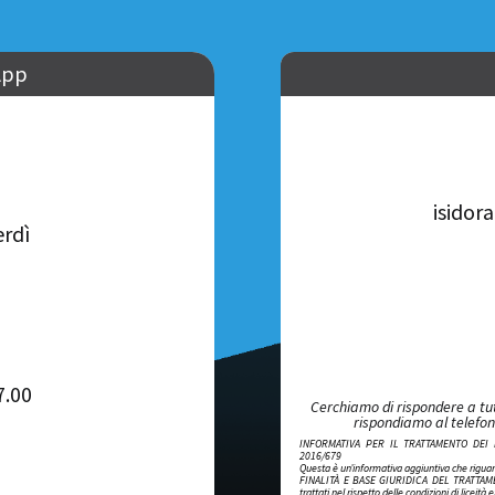
App
isidor
erdì
7.00
Cerchiamo di rispondere a tut
rispondiamo al telefono
INFORMATIVA PER IL TRATTAMENTO DEI 
2016/679
Questa è un’informativa aggiuntiva che riguard
FINALITÀ E BASE GIURIDICA DEL TRATTAMENT
trattati nel rispetto delle condizioni di liceità