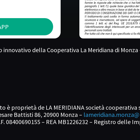
fornire le risposte alle richieste che ci hai f
paragrafo 1 lett. f)) quale base giuridica de
elettronica o altro mezzo in base ai dati da te
PERIODO DI CONSERVAZIONE DEI DATI O C
Il trattamento sarà svolto in forma automa
sicurezza e riservatezza, ad opera di soggetti
comma 1 lett. e) del Reg. UE 2016/679 i 
APP
l’identificazione degli interessati per un ar
personali sono trattati.
Per tutto ciò che non è qui specificato si fa rif
o innovativo della Cooperativa La Meridiana di Monza
to è proprietà de LA MERIDIANA società cooperativa soci
esare Battisti 86, 20900 Monza –
lameridiana.monza@p
.F. 08400690155 – REA MB1226232 – Registro delle Im