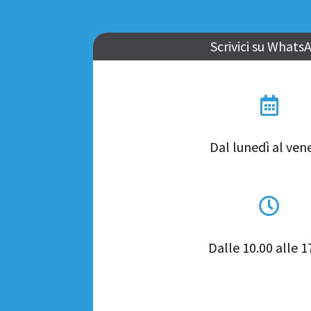
Scrivici su Whats

Dal lunedì al ven

Dalle 10.00 alle 1