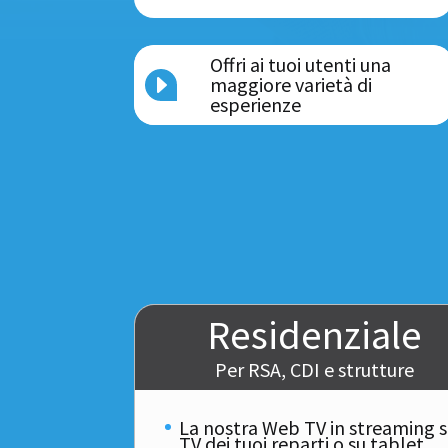
Offri ai tuoi utenti una
E
maggiore varietà di
esperienze
Residenziale
Per RSA, CDI e strutture
La nostra Web TV in streaming s
TV dei tuoi reparti o su tablet